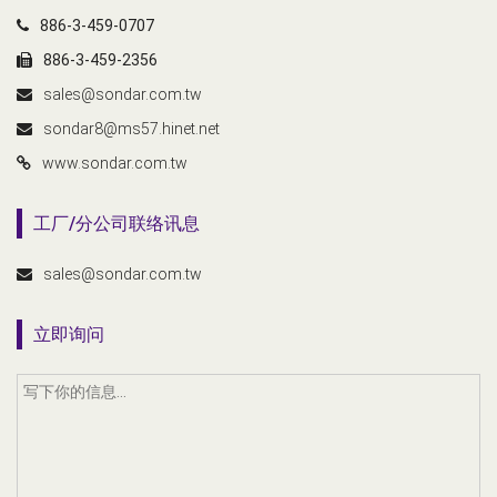
886-3-459-0707
886-3-459-2356
sales@sondar.com.tw
sondar8@ms57.hinet.net
www.sondar.com.tw
工厂/分公司联络讯息
sales@sondar.com.tw
立即询问